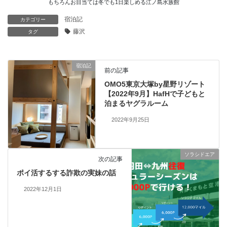
もちろんお目当ては冬でも1日楽しめる江ノ島水族館
宿泊記
カテゴリー
藤沢
タグ
宿泊記
前の記事
OMO5東京大塚by星野リゾート
【2022年9月】HafHで子どもと
泊まるヤグラルーム
2022年9月25日
ソラシドエア
次の記事
ポイ活するする詐欺の実妹の話
2022年12月1日