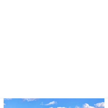
2人ぶんなので2匹持ち帰り
森林公園駅目の前の滑川金魚釣りセンターはキッズフレンドリー
かつ屋内なので小さい子どもでも安心して楽しめます。竿や餌も
レンタル出来て、魚に触れずに釣り針が外せる仕組みが便利。予
約不要で直接行って楽しく釣るだけ。持ち帰り希望ならレア金魚
100％のB池がお勧めです。