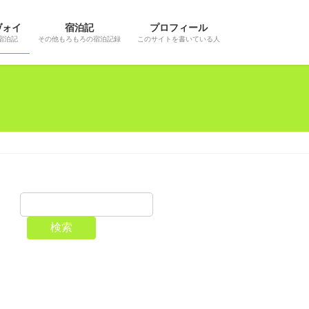
ヴォイ
宿泊記
プロフィール
宿泊記
その他もろもろの宿泊記録
このサイトを書いている人
検索