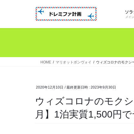
コ
ナ
ン
ビ
ソラ
テ
ゲ
メイ
ン
ー
ツ
シ
へ
ョ
ス
ン
キ
に
ッ
移
HOME
マリオットボンヴォイ
ウィズコロナのモクシー東
プ
動
2020年12月10日
/ 最終更新日時 :
2023年9月30日
ウィズコロナのモクシー東京錦糸町【2020年12
月】1泊実質1,500円