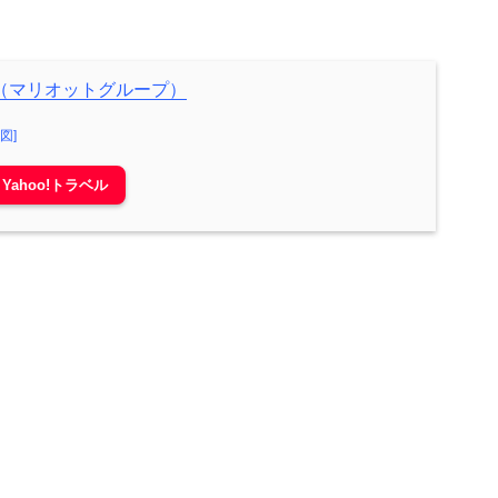
（マリオットグループ）
地図]
Yahoo!トラベル