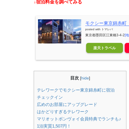
↓宿泊料金を調べてみる
モクシー東京錦糸町
posted with
トマレバ
東京都墨田区江東橋3-4-2
[
楽天トラベル
目次
[
hide
]
テレワークでモクシー東京錦糸町に宿泊
チェックイン
広めのお部屋にアップグレード
はかどりすぎるテレワーク
マリオットボンヴォイ会員特典でランチも♪
1泊実質1,507円！