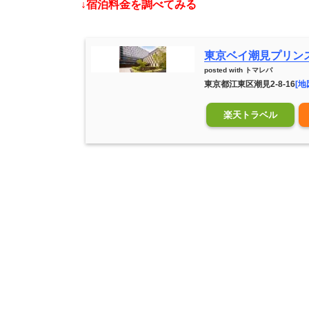
↓宿泊料金を調べてみる
東京ベイ潮見プリン
posted with
トマレバ
東京都江東区潮見2-8-16
[地
楽天トラベル