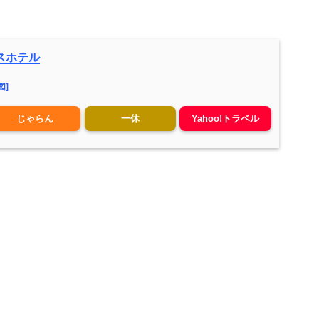
スホテル
図]
じゃらん
一休
Yahoo!トラベル