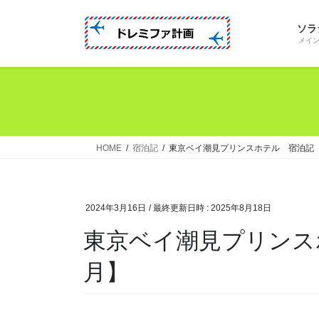
コ
ナ
ン
ビ
ソラ
テ
ゲ
メイ
ン
ー
ツ
シ
へ
ョ
ス
ン
キ
に
ッ
移
HOME
宿泊記
東京ベイ潮見プリンスホテル 宿泊記【2
プ
動
2024年3月16日
/ 最終更新日時 :
2025年8月18日
東京ベイ潮見プリンスホテル 宿泊記【2024年3
月】