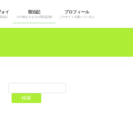
ヴォイ
宿泊記
プロフィール
宿泊記
その他もろもろの宿泊記録
このサイトを書いている人
検索